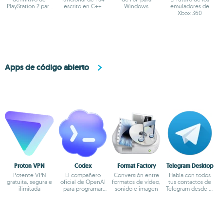
PlayStation 2 para
escrito en C++
Windows
emuladores de
PC
Xbox 360
Apps de código abierto
Proton VPN
Codex
Format Factory
Telegram Desktop
Potente VPN
El compañero
Conversión entre
Habla con todos
gratuita, segura e
oficial de OpenAI
formatos de vídeo,
tus contactos de
ilimitada
para programar
sonido e imagen
Telegram desde el
con ChatGPT
escritorio