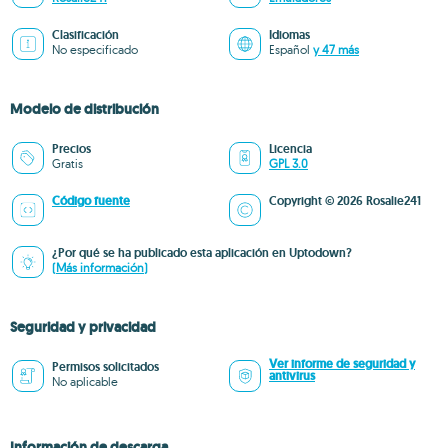
Clasificación
Idiomas
No especificado
Español
y 47 más
Modelo de distribución
Precios
Licencia
Gratis
GPL 3.0
Código fuente
Copyright © 2026 Rosalie241
¿Por qué se ha publicado esta aplicación en Uptodown?
(Más información)
Seguridad y privacidad
Ver informe de seguridad y
Permisos solicitados
antivirus
No aplicable
Información de descarga