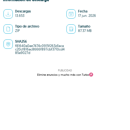
Descargas
Fecha
13.653
17 jun. 2026
Tipo de archivo
Tamaño
ZIP
87.37 MB
SHA256
f81640a0ae7474c0915f263d1aca
c20cf816ac8666f897cbf3710cd4
85a9027d
PUBLICIDAD
Elimina anuncios y mucho más con Turbo