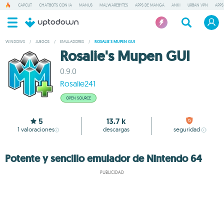
CAPCUT
CHATBOTS CON IA
MANUS
MALWAREBYTES
APPS DE MANGA
ANKI
URBAN VPN
APPS
WINDOWS
/
JUEGOS
/
EMULADORES
/
ROSALIE'S MUPEN GUI
Rosalie's Mupen GUI
0.9.0
Rosalie241
OPEN SOURCE
5
13.7 k
1
valoraciones
descargas
seguridad
Potente y sencillo emulador de Nintendo 64
PUBLICIDAD