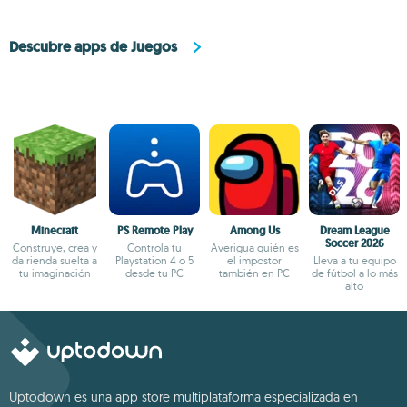
Descubre apps de Juegos
Minecraft
PS Remote Play
Among Us
Dream League
Soccer 2026
Construye, crea y
Controla tu
Averigua quién es
da rienda suelta a
Playstation 4 o 5
el impostor
Lleva a tu equipo
tu imaginación
desde tu PC
también en PC
de fútbol a lo más
alto
Uptodown es una app store multiplataforma especializada en