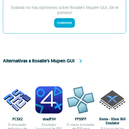
Todavía no hay opiniones sobre Rosalie's Mupen GUI. ¡Sé el
primero!
COMENTAR
Alternativas a Rosalie's Mupen GUI
PCSX2
shadPS4
PPSSPP
Xenia - Xbox 360
Emulator
El emulador
Emulador
El mejor emulador
definitivo de
funcional de PS4
de PSP para
El futuro de los